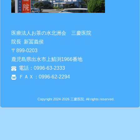
医療法人お茶の水北洲会 三慶医院
院長 新冨義侯
〒899-0203
鹿児島県出水市上鯖渕1966番地
電話：0996-63-2333
ＦＡＸ：0996-62-2294
Copyright 2024-2026
三慶医院
. All rights reserved.